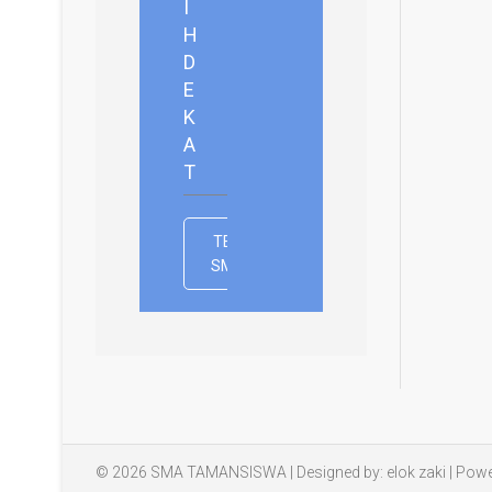
I
H
D
E
K
A
T
TENTANG
SMATAKU
© 2026
SMA TAMANSISWA
| Designed by:
elok zaki
| Powe