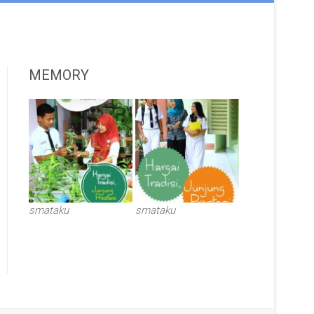
MEMORY
smataku
smataku