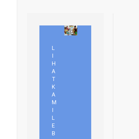
L
I
H
A
T
K
A
M
I
L
E
B