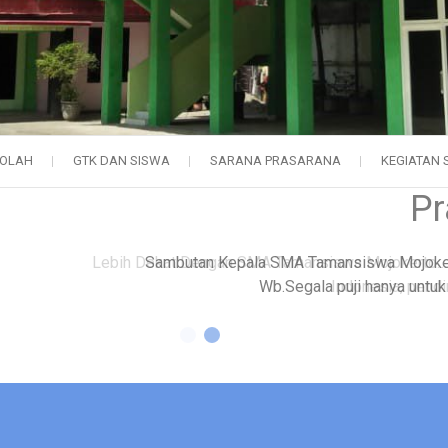
KOLAH
GTK DAN SISWA
SARANA PRASARANA
KEGIATAN 
Lebih Dekat Dengan SMA Tamansiswa Mojokerto… K
Indonesia, pendi