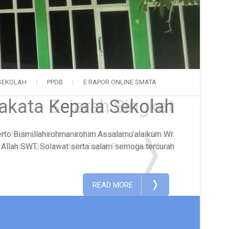
SEKOLAH
PPDB
E RAPOR ONLINE SMATA
Sejarah Singkat
i Hajar Dewantara adalah seorang pendidik asli
❭
ri Tamansiswa ini adalah Bapak Pendidikan Nasio
❭
READ MORE