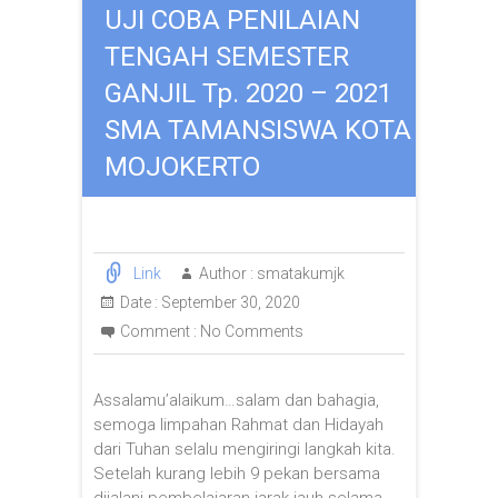
UJI COBA PENILAIAN
TENGAH SEMESTER
GANJIL Tp. 2020 – 2021
SMA TAMANSISWA KOTA
MOJOKERTO
Link
Author :
smatakumjk
Date :
September 30, 2020
Comment :
No Comments
Assalamu’alaikum…salam dan bahagia,
semoga limpahan Rahmat dan Hidayah
dari Tuhan selalu mengiringi langkah kita.
Setelah kurang lebih 9 pekan bersama
dijalani pembelajaran jarak jauh selama