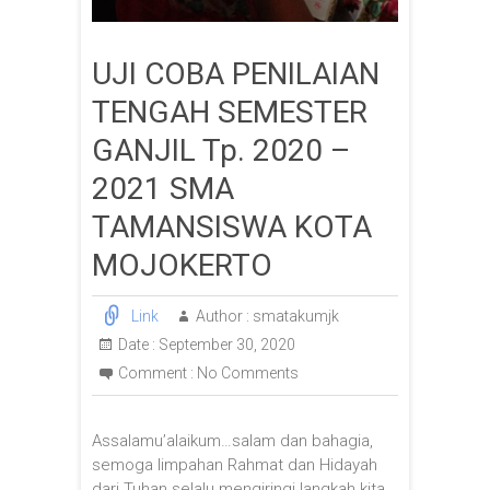
UJI COBA PENILAIAN
TENGAH SEMESTER
GANJIL Tp. 2020 –
2021 SMA
TAMANSISWA KOTA
MOJOKERTO
Link
Author :
smatakumjk
Date :
September 30, 2020
Comment :
No Comments
Assalamu’alaikum…salam dan bahagia,
semoga limpahan Rahmat dan Hidayah
dari Tuhan selalu mengiringi langkah kita.